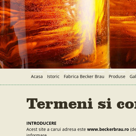
Skip to main content
Acasa
Istoric
Fabrica Becker Brau
Produse
Gal
Termeni si co
INTRODUCERE
Acest site a carui adresa este
www.beckerbrau.ro
(de
informare.