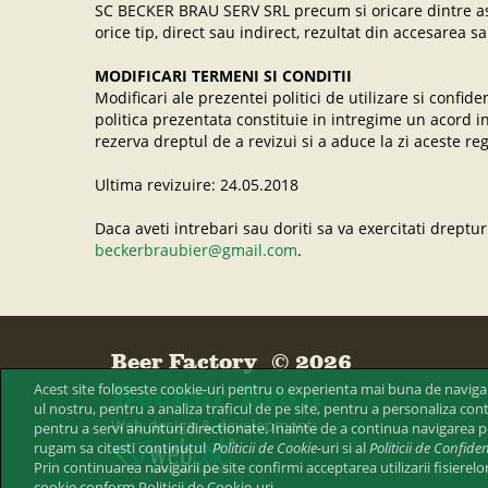
SC BECKER BRAU SERV SRL precum si oricare dintre asoci
orice tip, direct sau indirect, rezultat din accesarea s
MODIFICARI TERMENI SI CONDITII
Modificari ale prezentei politici de utilizare si confid
politica prezentata constituie in intregime un acord in
rezerva dreptul de a revizui si a aduce la zi aceste re
Ultima revizuire: 24.05.2018
Daca aveti intrebari sau doriti sa va exercitati dreptu
beckerbraubier@gmail.com
.
Beer Factory © 2026
Becker Brau
Acest site foloseste cookie-uri pentru o experienta mai buna de navigar
ul nostru, pentru a analiza traficul de pe site, pentru a personaliza cont
Web design & development:
pentru a servi anunturi directionate. Inainte de a continua navigarea pe
rugam sa citesti continutul
Politicii de Cookie-
uri si al
Politicii de Confiden
Prin continuarea navigarii pe site confirmi acceptarea utilizarii fisierelo
cookie conform Politicii de Cookie-uri.