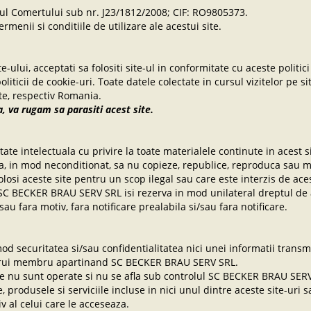
ul Comertului sub nr. J23/1812/2008; CIF: RO9805373.
menii si conditiile de utilizare ale acestui site.
ite-ului, acceptati sa folositi site-ul in conformitate cu aceste politi
 politicii de cookie-uri. Toate datele colectate in cursul vizitelor p
site, respectiv Romania.
a, va rugam sa parasiti acest site.
 intelectuala cu privire la toate materialele continute in acest si
a, in mod neconditionat, sa nu copieze, republice, reproduca sau mod
olosi aceste site pentru un scop ilegal sau care este interzis de aces
C BECKER BRAU SERV SRL isi rezerva in mod unilateral dreptul de a
au fara motiv, fara notificare prealabila si/sau fara notificare.
securitatea si/sau confidentialitatea nici unei informatii transmi
ricarui membru apartinand SC BECKER BRAU SERV SRL.
 care nu sunt operate si nu se afla sub controlul SC BECKER BRAU SE
le, produsele si serviciile incluse in nici unul dintre aceste site-uri 
iv al celui care le acceseaza.