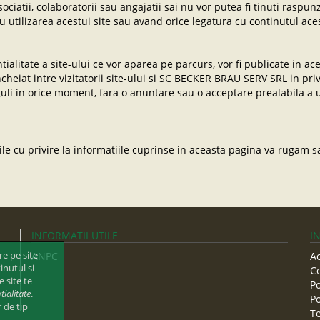
atii, colaboratorii sau angajatii sai nu vor putea fi tinuti raspunz
au utilizarea acestui site sau avand orice legatura cu continutul aces
entialitate a site-ului ce vor aparea pe parcurs, vor fi publicate in
cheiat intre vizitatorii site-ului si SC BECKER BRAU SERV SRL in priv
guli in orice moment, fara o anuntare sau o acceptare prealabila a ut
rile cu privire la informatiile cuprinse in aceasta pagina va rugam s
INFORMATII UTILE
I
e pe site-
ANPC
A
inutul si
C
 site te
Po
tialitate
.
Po
r de tip
Te