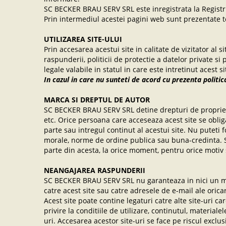
SC BECKER BRAU SERV SRL este inregistrata la Registr
Prin intermediul acestei pagini web sunt prezentate ter
UTILIZAREA SITE-ULUI
Prin accesarea acestui site in calitate de vizitator al s
raspunderii, politicii de protectie a datelor private si
legale valabile in statul in care este intretinut acest 
In cazul in care nu sunteti de acord cu prezenta politic
MARCA SI DREPTUL DE AUTOR
SC BECKER BRAU SERV SRL detine drepturi de proprietate
etc. Orice persoana care acceseaza acest site se oblig
parte sau intregul continut al acestui site. Nu puteti f
morale, norme de ordine publica sau buna-credinta. S
parte din acesta, la orice moment, pentru orice motiv s
NEANGAJAREA RASPUNDERII
SC BECKER BRAU SERV SRL nu garanteaza in nici un mod 
catre acest site sau catre adresele de e-mail ale o
Acest site poate contine legaturi catre alte site-uri
privire la conditiile de utilizare, continutul, materiale
uri. Accesarea acestor site-uri se face pe riscul exclus