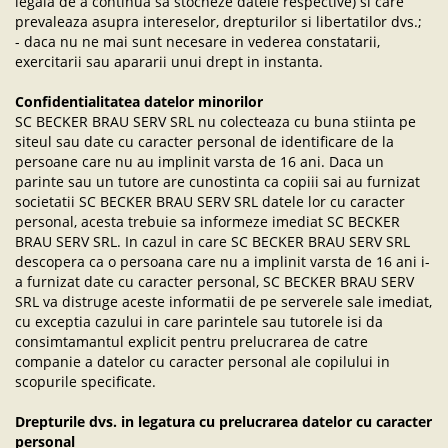
legala de a continua sa stocheze datele respective) si care
prevaleaza asupra intereselor, drepturilor si libertatilor dvs.;
- daca nu ne mai sunt necesare in vederea constatarii,
exercitarii sau apararii unui drept in instanta.
Confidentialitatea datelor minorilor
SC BECKER BRAU SERV SRL nu colecteaza cu buna stiinta pe
siteul sau date cu caracter personal de identificare de la
persoane care nu au implinit varsta de 16 ani. Daca un
parinte sau un tutore are cunostinta ca copiii sai au furnizat
societatii SC BECKER BRAU SERV SRL datele lor cu caracter
personal, acesta trebuie sa informeze imediat SC BECKER
BRAU SERV SRL. In cazul in care SC BECKER BRAU SERV SRL
descopera ca o persoana care nu a implinit varsta de 16 ani i-
a furnizat date cu caracter personal, SC BECKER BRAU SERV
SRL va distruge aceste informatii de pe serverele sale imediat,
cu exceptia cazului in care parintele sau tutorele isi da
consimtamantul explicit pentru prelucrarea de catre
companie a datelor cu caracter personal ale copilului in
scopurile specificate.
Drepturile dvs. in legatura cu prelucrarea datelor cu caracter
personal