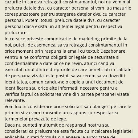
cazurile in care va retrageti consimtamantul, noi nu vom mai
prelucra datele dvs. cu caracter personal si vom lua masurile
corespunzatoare pentru stergerea datelor dvs. cu caracter
personal. Putem, totusi, prelucra datele dvs. cu caracter
personal daca exista un alt temei legal pentru respectiva
prelucrare.
In ceea ce priveste comunicarile de marketing primite de la
noi, puteti, de asemenea, sa va retrageti consimtamantul in
orice moment prin raspuns la email cu textul: Dezabonare.
Pentru a ne conforma obligatiilor legale de securitate si
confidentialitate a datelor ce ne revin, atunci cand va
exercitati unul dintre drepturile de care beneficiati in calitate
de persoana vizata, este posibil sa va cerem sa va dovediti
identitatea, comunicandu-ne o copie a unui document de
identificare sau orice alte informatii necesare pentru a
verifica faptul ca solicitarea vine din partea persoanei vizate
relevante.
Vom lua in considerare orice solicitari sau plangeri pe care le
primim si va vom transmite un raspuns cu respectarea
termenelor prevazute de lege.
Daca nu sunteti multumit de raspunsul nostru sau
considerati ca prelucrarea este facuta cu incalcarea legislatiei
aplicabile, puteti formula o plangere la autoritatea de