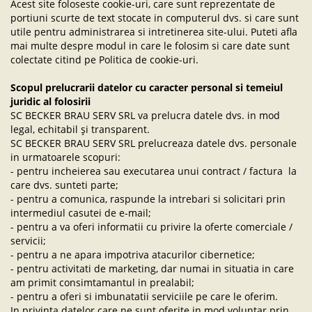
Acest site foloseste cookie-uri, care sunt reprezentate de
portiuni scurte de text stocate in computerul dvs. si care sunt
utile pentru administrarea si intretinerea site-ului. Puteti afla
mai multe despre modul in care le folosim si care date sunt
colectate citind pe Politica de cookie-uri.
Scopul prelucrarii datelor cu caracter personal si temeiul
juridic al folosirii
SC BECKER BRAU SERV SRL va prelucra datele dvs. in mod
legal, echitabil și transparent.
SC BECKER BRAU SERV SRL prelucreaza datele dvs. personale
in urmatoarele scopuri:
- pentru incheierea sau executarea unui contract / factura la
care dvs. sunteti parte;
- pentru a comunica, raspunde la intrebari si solicitari prin
intermediul casutei de e-mail;
- pentru a va oferi informatii cu privire la oferte comerciale /
servicii;
- pentru a ne apara impotriva atacurilor cibernetice;
- pentru activitati de marketing, dar numai in situatia in care
am primit consimtamantul in prealabil;
- pentru a oferi si imbunatatii serviciile pe care le oferim.
In privinta datelor care ne sunt oferite in mod voluntar prin