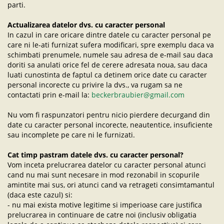
parti.
Actualizarea datelor dvs. cu caracter personal
In cazul in care oricare dintre datele cu caracter personal pe
care ni le-ati furnizat sufera modificari, spre exemplu daca va
schimbati prenumele, numele sau adresa de e-mail sau daca
doriti sa anulati orice fel de cerere adresata noua, sau daca
luati cunostinta de faptul ca detinem orice date cu caracter
personal incorecte cu privire la dvs., va rugam sa ne
contactati prin e-mail la:
beckerbraubier@gmail.com
Nu vom fi raspunzatori pentru nicio pierdere decurgand din
date cu caracter personal incorecte, neautentice, insuficiente
sau incomplete pe care ni le furnizati.
Cat timp pastram datele dvs. cu caracter personal?
Vom inceta prelucrarea datelor cu caracter personal atunci
cand nu mai sunt necesare in mod rezonabil in scopurile
amintite mai sus, ori atunci cand va retrageti consimtamantul
(daca este cazul) si:
- nu mai exista motive legitime si imperioase care justifica
prelucrarea in continuare de catre noi (inclusiv obligatia