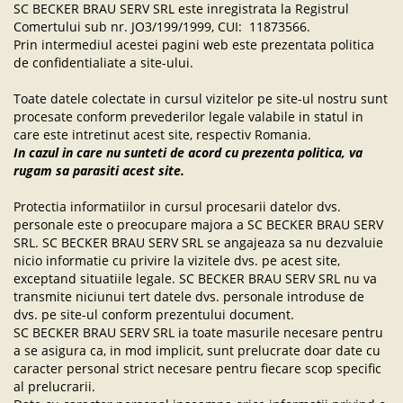
SC BECKER BRAU SERV SRL este inregistrata la Registrul
Comertului sub nr. JO3/199/1999, CUI: 11873566.
Prin intermediul acestei pagini web este prezentata politica
de confidentialiate a site-ului.
Toate datele colectate in cursul vizitelor pe site-ul nostru sunt
procesate conform prevederilor legale valabile in statul in
care este intretinut acest site, respectiv Romania.
In cazul in care nu sunteti de acord cu prezenta politica, va
rugam sa parasiti acest site.
Protectia informatiilor in cursul procesarii datelor dvs.
personale este o preocupare majora a SC BECKER BRAU SERV
SRL. SC BECKER BRAU SERV SRL se angajeaza sa nu dezvaluie
nicio informatie cu privire la vizitele dvs. pe acest site,
exceptand situatiile legale. SC BECKER BRAU SERV SRL nu va
transmite niciunui tert datele dvs. personale introduse de
dvs. pe site-ul conform prezentului document.
SC BECKER BRAU SERV SRL ia toate masurile necesare pentru
a se asigura ca, in mod implicit, sunt prelucrate doar date cu
caracter personal strict necesare pentru fiecare scop specific
al prelucrarii.