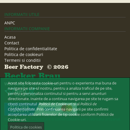
INFORMATII UTILE
ANPC
INFORMATII COMPANIE
Acasa
Contact
Politica de confidentialitate
Politica de cookieuri
Termeni si conditii
Beer Factory © 2026
Becker Brau
Acest site foloseste cookie-uri pentru o experienta mai buna de
Web design & development:
navigare pe site-ul nostru, pentru a analiza traficul de pe site,
pentru a personaliza continutul si pentru a servi anunturi
directionate. Inainte de a continua navigarea pe site te rugam sa
citesti continutul
Politicii de Cookie-
uri si al
Politicii de
Confidentialitate
. Prin continuarea navigarii pe site confirmi
acceptarea utilizarii fisierelor de tip cookie conform Politicii de
BeckerBrau.ro - Prezentare si comercializare bere fabricata artizanal,
Cookie-uri.
100% naturala.
Politica de cookies