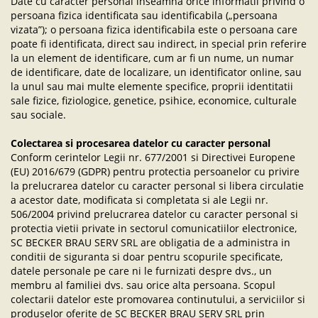
Date cu caracter personal inseamna orice informatii privind o
persoana fizica identificata sau identificabila („persoana
vizata”); o persoana fizica identificabila este o persoana care
poate fi identificata, direct sau indirect, in special prin referire
la un element de identificare, cum ar fi un nume, un numar
de identificare, date de localizare, un identificator online, sau
la unul sau mai multe elemente specifice, proprii identitatii
sale fizice, fiziologice, genetice, psihice, economice, culturale
sau sociale.
Colectarea si procesarea datelor cu caracter personal
Conform cerintelor Legii nr. 677/2001 si Directivei Europene
(EU) 2016/679 (GDPR) pentru protectia persoanelor cu privire
la prelucrarea datelor cu caracter personal si libera circulatie
a acestor date, modificata si completata si ale Legii nr.
506/2004 privind prelucrarea datelor cu caracter personal si
protectia vietii private in sectorul comunicatiilor electronice,
SC BECKER BRAU SERV SRL are obligatia de a administra in
conditii de siguranta si doar pentru scopurile specificate,
datele personale pe care ni le furnizati despre dvs., un
membru al familiei dvs. sau orice alta persoana. Scopul
colectarii datelor este promovarea continutului, a serviciilor si
produselor oferite de SC BECKER BRAU SERV SRL prin