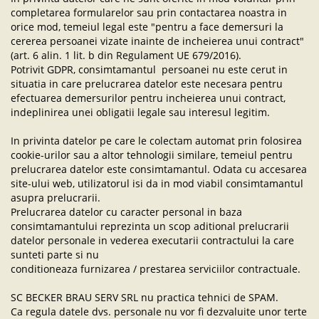
completarea formularelor sau prin contactarea noastra in
orice mod, temeiul legal este "pentru a face demersuri la
cererea persoanei vizate inainte de incheierea unui contract"
(art. 6 alin. 1 lit. b din Regulament UE 679/2016).
Potrivit GDPR, consimtamantul persoanei nu este cerut in
situatia in care prelucrarea datelor este necesara pentru
efectuarea demersurilor pentru incheierea unui contract,
indeplinirea unei obligatii legale sau interesul legitim.
In privinta datelor pe care le colectam automat prin folosirea
cookie-urilor sau a altor tehnologii similare, temeiul pentru
prelucrarea datelor este consimtamantul. Odata cu accesarea
site-ului web, utilizatorul isi da in mod viabil consimtamantul
asupra prelucrarii.
Prelucrarea datelor cu caracter personal in baza
consimtamantului reprezinta un scop aditional prelucrarii
datelor personale in vederea executarii contractului la care
sunteti parte si nu
conditioneaza furnizarea / prestarea serviciilor contractuale.
SC BECKER BRAU SERV SRL nu practica tehnici de SPAM.
Ca regula datele dvs. personale nu vor fi dezvaluite unor terte