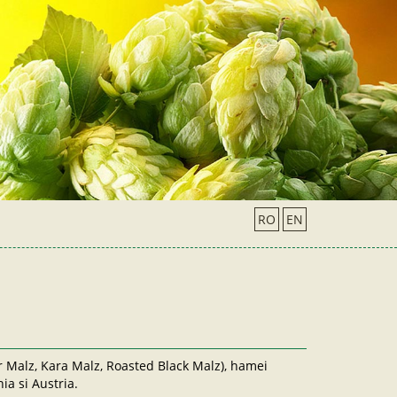
RO
EN
r Malz, Kara Malz, Roasted Black Malz), hamei
ia si Austria.